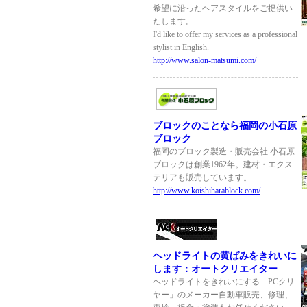
希望に沿ったヘアスタイルをご提供い
たします。
I'd like to offer my services as a professional
stylist in English.
http://www.salon-matsumi.com/
ブロックのことなら福岡の小石原
ブロック
福岡のブロック製造・販売会社 小石原
ブロックは創業1962年。建材・エクス
テリアも販売しています。
http://www.koishiharablock.com/
ヘッドライトの黄ばみをきれいに
します：オートクリエイター
ヘッドライトをきれいにする「PCクリ
ヤー」のメーカー自動車販売、修理、