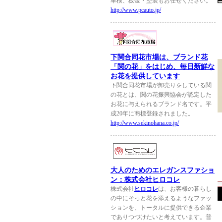
車検、板金・塗装もお任せください。
http://www.pcauto.jp/
下関合同花市場は、ブランド花
「関の花」をはじめ、毎日新鮮な
お花を提供しています
下関合同花市場が卸売りをしている関
の花とは、関の花振興協会が認定した
お花に与えられるブランド名です。平
成20年に商標登録されました。
http://www.sekinohana.co.jp/
大人のためのエレガンスファショ
ン：株式会社ヒロコレ
株式会社
ヒロコレ
は、お客様の暮らし
の中にそっと花を添えるようなファッ
ションを、トータルに提供できる企業
でありつづけたいと考えています。普