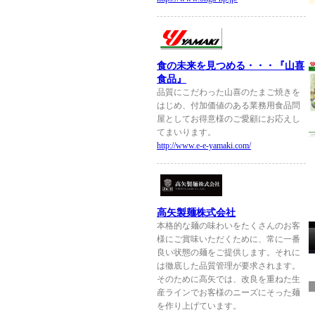
食の未来を見つめる・・・『山喜
食品』
品質にこだわった山喜のたまご焼きを
はじめ、付加価値のある業務用食品問
屋としてお得意様のご愛顧にお応えし
てまいります。
http://www.e-e-yamaki.com/
高矢製麺株式会社
本格的な麺の味わいをたくさんのお客
様にご賞味いただくために、常に一番
良い状態の麺をご提供します。それに
は徹底した品質管理が要求されます。
そのために高矢では、改良を重ねた生
産ラインでお客様のニーズにそった麺
を作り上げています。