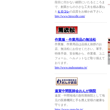
段目に付かない細部にいたるところま
で、創業からの小さな工夫を積み重ね
た
ヒロコレ
の品質をお確かめ下さい。
http://www.hirocolle.com/
作業服・作業用品の無法松
作業服、作業用品は品揃え抜群のお
店、無法松にお任せください。軍手、
特殊手袋、安全靴から、作業着、ユニ
フォーム、ヘルメットなど取り揃えて
おります。
http://www.muhoumatsu.jp/
遠賀中間医師会おんが病院
遠賀・中間地域の急性期病院として地
元の医療機関と手を携え皆様の健康を
守ります。
https://www.onga-hp.jp/