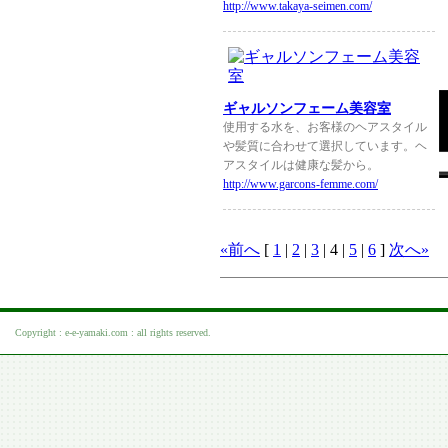
http://www.takaya-seimen.com/
ギャルソンフェーム美容室
使用する水を、お客様のヘアスタイル
や髪質に合わせて選択しています。ヘ
アスタイルは健康な髪から。
http://www.garcons-femme.com/
«前へ
[
1
|
2
|
3
| 4 |
5
|
6
]
次へ»
Copyright : e-e-yamaki.com : all rights reserved.